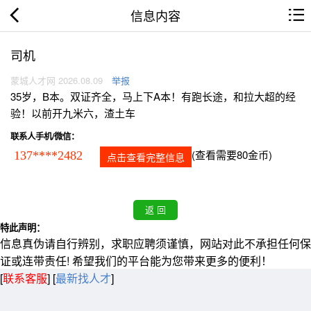
信息内容
司机
蒙城人才网 2026.08.09
举报
35岁，B本。双证齐全，马上下A本！有跑长途，和拉大超的经
验！以前开九米六，渣土车
联系人手机/微信：
(查看需要80金币)
137****2482
点击查看完整信息
特此声明：
信息真伪请自行辨别，求职应聘须谨慎，网站对此不承担任何保
证或连带责任! 希望我们的平台能为您带来更多的便利！
[
联系客服
]
[
最新找人才
]