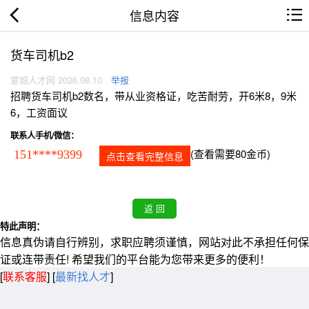
信息内容
货车司机b2
蒙城人才网 2026.08.10
举报
招聘货车司机b2数名，带从业资格证，吃苦耐劳，开6米8，9米
6，工资面议
联系人手机/微信：
(查看需要80金币)
151****9399
点击查看完整信息
特此声明：
信息真伪请自行辨别，求职应聘须谨慎，网站对此不承担任何保
证或连带责任! 希望我们的平台能为您带来更多的便利！
[
联系客服
]
[
最新找人才
]