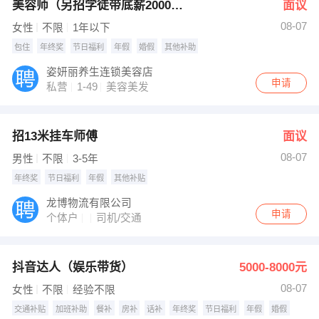
美容师（另招学徒带底薪2000以上）
面议
08-07
女性
不限
1年以下
包住
年终奖
节日福利
年假
婚假
其他补助
姿妍丽养生连锁美容店
申请
私营
1-49
美容美发
招13米挂车师傅
面议
08-07
男性
不限
3-5年
年终奖
节日福利
年假
其他补贴
龙博物流有限公司
申请
个体户
司机/交通
抖音达人（娱乐带货）
5000-8000元
08-07
女性
不限
经验不限
交通补贴
加班补助
餐补
房补
话补
年终奖
节日福利
年假
婚假