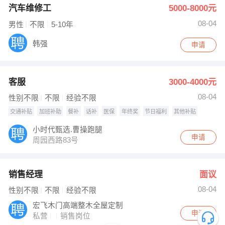
汽车维修工
5000-8000元
08-04
男性
不限
5-10年
韩强
申请
客服
3000-4000元
08-04
性别不限
不限
经验不限
交通补贴
加班补助
餐补
话补
医保
年终奖
节日福利
其他补贴
小时代甄选.曹操跑腿
申请
周园西路83号
销售经理
面议
08-04
性别不限
不限
经验不限
宏飞木门高端整木全屋定制
申请
私营
销售岗位