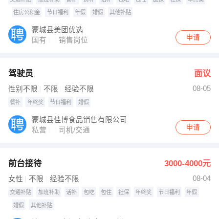
住房公积金
节日福利
年假
婚假
其他补贴
蒙城县美团优选
申请
国有
销售岗位
驾驶员
面议
08-05
性别不限
不限
经验不限
餐补
年终奖
节日福利
婚假
蒙城县佳博食品销售有限公司
申请
私营
司机/交通
前台接待
3000-4000元
08-04
女性
不限
经验不限
交通补贴
加班补助
话补
包吃
包住
社保
年终奖
节日福利
年假
婚假
其他补贴