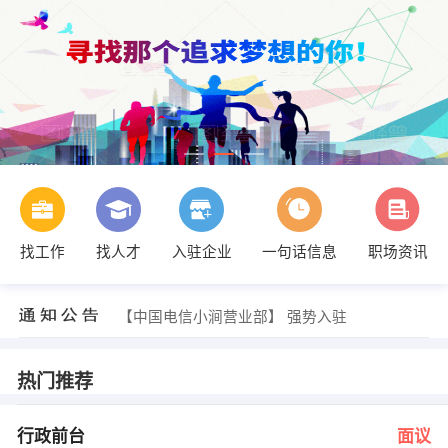
发布 [木工 ] 招聘信息
找工作
找人才
入驻企业
一句话信息
职场资讯
【蒙城县新思艺广告传媒有限公司】 强势入驻
【韩强】 强势入驻
【中国电信小涧营业部】 强势入驻
【安徽耕冠生物工程有限公司】 强势入驻
【顾家家居全屋定制新发地店】 强势入驻
发布 [行政前台 ] 招聘信息
发布 [小五手机城城聘手机导购员收银员 ] 招聘信息
热门推荐
发布 [全职外卖骑手 ] 招聘信息
发布 [验光师。眼镜销售业务员 ] 招聘信息
发布 [木工 ] 招聘信息
行政前台
面议