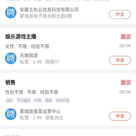
安徽五色云信息科技有限公司
申请
蒙城县电子商务孵化园8楼
娱乐游戏主播
面议
08-06
女性
不限
经验不限
东坡网游
申请
私营
1-49
网络/IT
销售
面议
08-06
性别不限
不限
经验不限
话补
节日福利
年假
婚假
其他补贴
蒙城县美菜运营中心
申请
私营
1-49
销售岗位