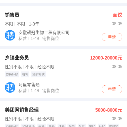
销售员
面议
08-05
不限
不限
1-3年
安徽耕冠生物工程有限公司
申请
私营
1-49
销售岗位
乡镇业务员
12000-20000元
08-05
性别不限
不限
经验不限
交通补贴
餐补
其他补贴
阿里零售通
申请
私营
1-49
销售岗位
美团网销售经理
5000-8000元
08-05
性别不限
不限
经验不限
交通补贴
加班补助
餐补
房补
话补
包吃
包住
医保
社保
年终奖