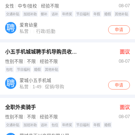
【蒙城县新思艺广告传媒有限公司】 强势入驻
08-07
女性
中专/技校
经验不限
交通补贴
加班补助
餐补
话补
年终奖
节日福利
年假
婚假
其他补贴
爱育幼童
申请
私营
行政/后勤
小五手机城城聘手机导购员收银员
面议
08-07
性别不限
不限
经验不限
包吃
节日福利
婚假
其他补贴
蒙城小五手机城
申请
私营
1-49
促销/导购
全职外卖骑手
面议
08-07
性别不限
不限
经验不限
交通补贴
加班补助
话补
包住
年终奖
节日福利
年假
婚假