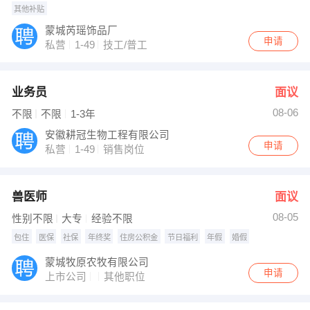
其他补贴
蒙城芮瑶饰品厂
申请
私营
1-49
技工/普工
业务员
面议
08-06
不限
不限
1-3年
安徽耕冠生物工程有限公司
申请
私营
1-49
销售岗位
兽医师
面议
08-05
性别不限
大专
经验不限
包住
医保
社保
年终奖
住房公积金
节日福利
年假
婚假
蒙城牧原农牧有限公司
申请
上市公司
其他职位