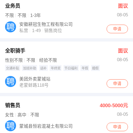
业务员
面议
08-05
不限
不限
1-3年
安徽耕冠生物工程有限公司
申请
私营
1-49
销售岗位
全职骑手
面议
08-05
性别不限
不限
经验不限
交通补贴
加班补助
话补
年终奖
节日福利
年假
婚假
美团外卖蒙城站
申请
老蒙蚌路118号
销售员
4000-5000元
08-05
女性
高中
不限
蒙城县恒岩混凝土有限公司
申请